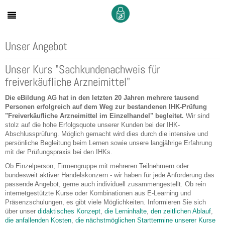
Unser Angebot
Unser Kurs "Sachkundenachweis für
freiverkäufliche Arzneimittel"
Die eBildung AG hat in den letzten 20 Jahren mehrere tausend
Personen erfolgreich auf dem Weg zur bestandenen IHK-Prüfung
"Freiverkäufliche Arzneimittel im Einzelhandel" begleitet.
Wir sind
stolz auf die hohe Erfolgsquote unserer Kunden bei der IHK-
Abschlussprüfung. Möglich gemacht wird dies durch die intensive und
persönliche Begleitung beim Lernen sowie unsere langjährige Erfahrung
mit der Prüfungspraxis bei den IHKs.
Ob Einzelperson, Firmengruppe mit mehreren Teilnehmern oder
bundesweit aktiver Handelskonzern - wir haben für jede Anforderung das
passende Angebot, gerne auch individuell zusammengestellt. Ob rein
internetgestützte Kurse oder Kombinationen aus E-Learning und
Präsenzschulungen, es gibt viele Möglichkeiten. Informieren Sie sich
über unser
didaktisches Konzept
,
die Lerninhalte
,
den zeitlichen Ablauf
,
die anfallenden Kosten
,
die nächstmöglichen Starttermine unserer Kurse